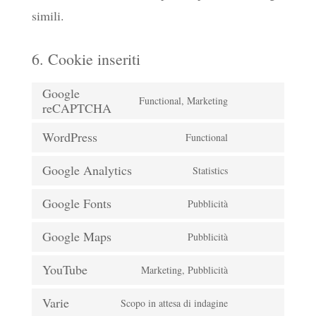
simili.
6. Cookie inseriti
Google
Functional, Marketing
reCAPTCHA
Consent
to
WordPress
Functional
Consent
service
Google Analytics
Statistics
to
google-
Consent
service
recaptcha
Google Fonts
Pubblicità
to
Consent
wordpress
service
Google Maps
Pubblicità
to
Consent
google-
service
YouTube
Marketing, Pubblicità
to
analytics
Consent
google-
service
Varie
Scopo in attesa di indagine
to
fonts
Consent
google-