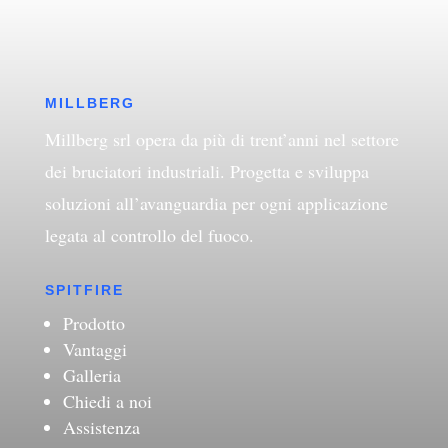
MILLBERG
Millberg srl opera da più di trent’anni nel settore
dei bruciatori industriali. Progetta e sviluppa
soluzioni all’avanguardia per ogni applicazione
legata al controllo del fuoco.
SPITFIRE
Prodotto
Vantaggi
Galleria
Chiedi a noi
Assistenza