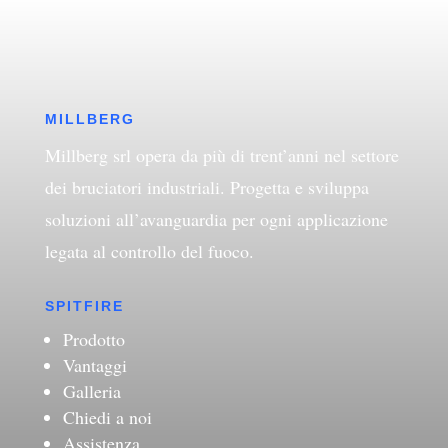
MILLBERG
Millberg srl opera da più di trent’anni nel settore
dei bruciatori industriali. Progetta e sviluppa
soluzioni all’avanguardia per ogni applicazione
legata al controllo del fuoco.
SPITFIRE
Prodotto
Vantaggi
Galleria
Chiedi a noi
Assistenza